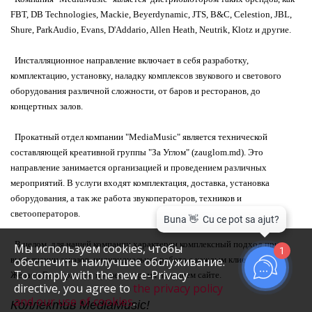
FBT, DB Technologies, Mackie, Beyerdynamic, JTS, B&C, Celestion, JBL,
Shure, ParkAudio, Evans, D'Addario, Allen Heath, Neutrik, Klotz и другие.
Инсталляционное направление включает в себя разработку,
комплектацию, установку, наладку комплексов звукового и светового
оборудования различной сложности, от баров и ресторанов, до
концертных залов.
Прокатный отдел компании "MediaMusic" является технической
составляющей креативной группы "За Углом" (zauglom.md). Это
направление занимается организацией и проведением различных
мероприятий. В услуги входят комплектация, доставка, установка
оборудования, а так же работа звукоператоров, техников и
светооператоров.
В целом, для нашей компании характерен комплексный подход при
Мы используем cookies, чтобы
1
выполнении заказов, индивидуальная работа с каждым клиентом.
обеспечить наилучшее обслуживание.
To comply with the new e-Privacy
Желаем Вам приятно провести время на нашем сайте.
directive, you agree to
the privacy policy
and our use of cookies
.
Коллектив MediaMusic!