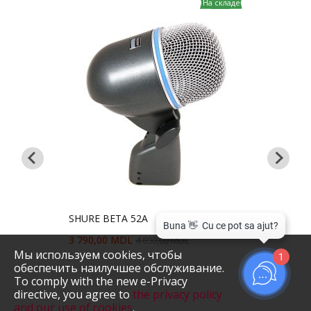
На складе
На складе
SHURE BETA 52A
Beye
3 790,00 MDL
4 690,00 MDL
3 99
Мы используем cookies, чтобы
1
обеспечить наилучшее обслуживание.
Пред
To comply with the new e-Privacy
directive, you agree to
the privacy policy
and our use of cookies
.