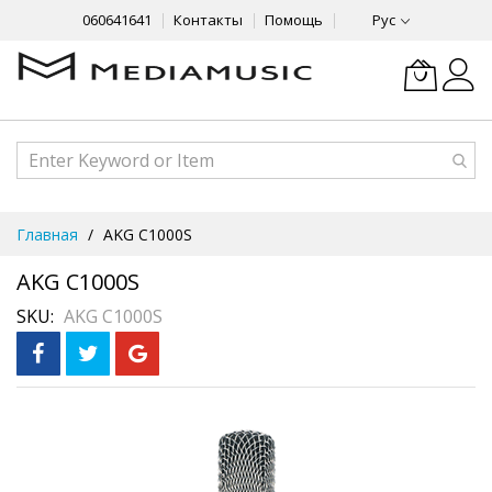
060641641
Контакты
Помощь
Рус
Skip
Главная
AKG C1000S
to
Content
AKG C1000S
SKU
AKG C1000S
Skip
На складе
to
только 1 шт
the