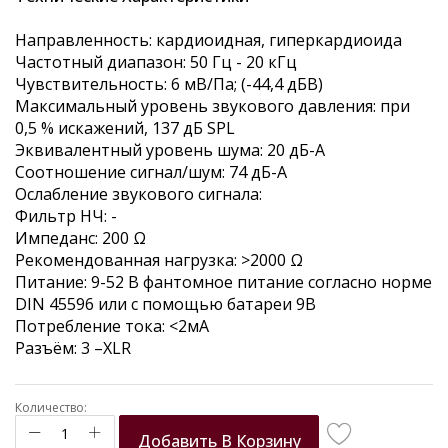
the
images
Направленность: кардиоидная, гиперкардиоида
gallery
Частотный диапазон: 50 Гц - 20 кГц
Чувствительность: 6 мВ/Па; (-44,4 дБВ)
Максимальный уровень звукового давления: при
0,5 % искажений, 137 дБ SPL
Эквивалентный уровень шума: 20 дБ-А
Соотношение сигнал/шум: 74 дБ-А
Ослабление звукового сигнала:
Фильтр НЧ: -
Импеданс: 200 Ω
Рекомендованная нагрузка: >2000 Ω
Питание: 9-52 В фантомное питание согласно норме
DIN 45596 или с помощью батареи 9В
Потребление тока: <2мА
Разъём: 3 –XLR
Количество:
Добавить В Корзину