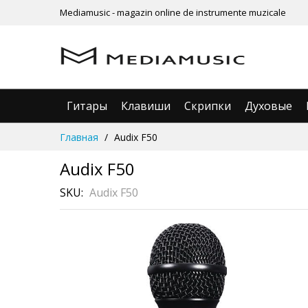
Mediamusic - magazin online de instrumente muzicale
Гитары
Клавиши
Скрипки
Духовые
Skip
Главная
Audix F50
to
Content
Audix F50
SKU
Audix F50
Skip
to
the
end
of
the