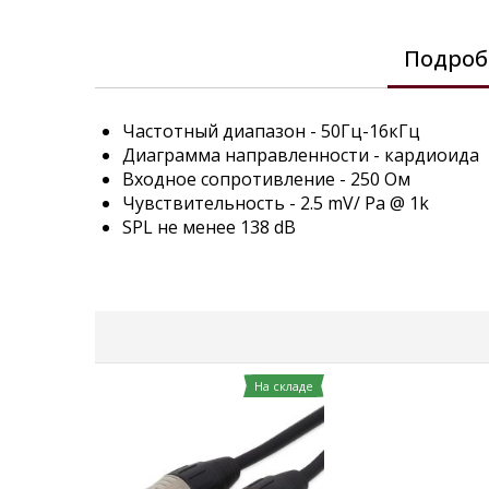
images
gallery
Подроб
Частотный диапазон - 50Гц-16кГц
Диаграмма направленности - кардиоида
Входное сопротивление - 250 Ом
Чувствительность - 2.5 mV/ Pa @ 1k
SPL не менее 138 dB
На складе