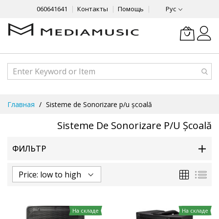
060641641
Контакты
Помощь
Рус
Skip
Главная
Sisteme de Sonorizare p/u școală
to
Content
Sisteme De Sonorizare P/u Școală
ФИЛЬТР
Сетка
Спи
На складе
На складе