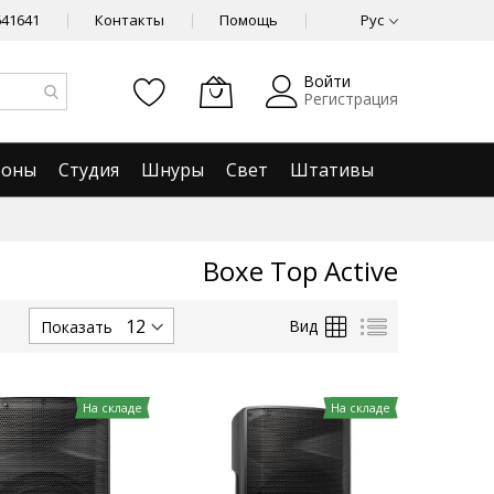
641641
Контакты
Помощь
Рус
Войти
Регистрация
фоны
Студия
Шнуры
Свет
Штативы
Boxe Top Active
Сетка
Список
Вид
Показать
На складе
На складе