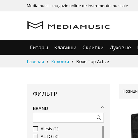
Mediamusic - magazin online de instrumente muzicale
Гитары
Клавиши
Скрипки
Духовые
Skip
Главная
Колонки
Boxe Top Active
to
Content
Позиц
ФИЛЬТР
BRAND
Alesis
1
ALTO
8