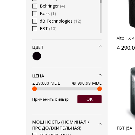
Behringer
4
Boss
1
dB Technologies
12
FBT
10
Electro-Voice
10
Alto TX 
JBL
3
ЦВЕТ
4 290,
Mackie
1
Montarbo
9
Show
2
Fun Generation
4
ЦЕНА
Turbosound
4
2 290,00 MDL
49 990,99 MDL
QSC
3
Yamaha
2
ОК
Применить фильтр
PreSonus
1
Proel
2
RCF
10
МОЩНОСТЬ (НОМИНАЛ /
ПРОДОЛЖИТЕЛЬНАЯ)
FBT J5A