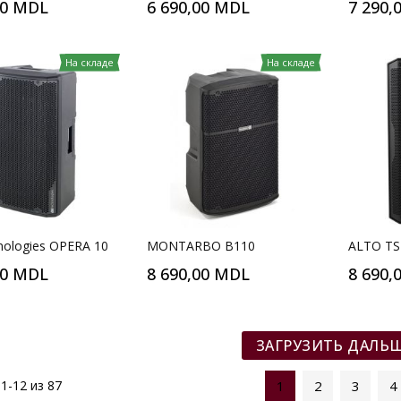
00 MDL
6 690,00 MDL
7 290,
На складе
На складе
ologies OPERA 10
MONTARBO B110
ALTO TS
00 MDL
8 690,00 MDL
8 690,
ЗАГРУЗИТЬ ДАЛЬ
и
1
-
12
из
87
1
2
3
4