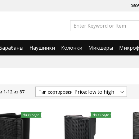
060
Барабаны
Наушники
Колонки
Микшеры
Микро
ии
1
-
12
из
87
Тип сортировки
На складе
На складе