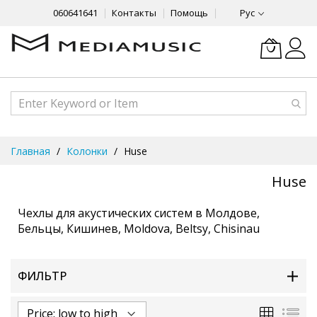
060641641
Контакты
Помощь
Рус
Skip
Главная
Колонки
Huse
to
Content
Huse
Чехлы для акустических систем в Молдове,
Бельцы, Кишинев, Moldova, Beltsy, Chisinau
ФИЛЬТР
Сетка
Спи