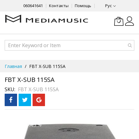
060641641
Контакты
Помощь
Рус
Skip
Главная
FBT X-SUB 115SA
to
Content
FBT X-SUB 115SA
SKU
FBT X-SUB 115SA
Skip
Рассрочка
3 месяца без %
to
the