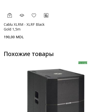
Cablu XLRM - XLRF Black
Gold 1,5m
190,00 MDL
Похожие товары
На складе
складе