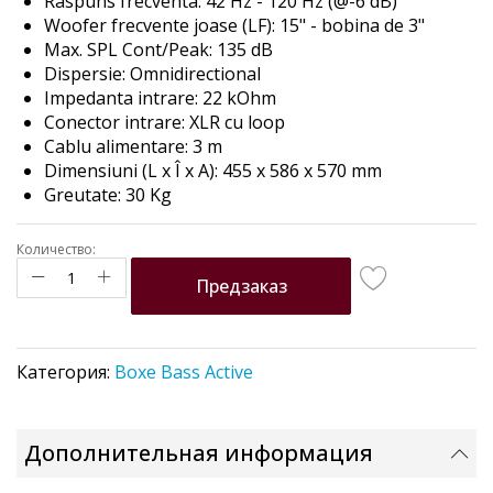
Raspuns frecventa: 42 Hz - 120 Hz (@-6 dB)
Woofer frecvente joase (LF): 15" - bobina de 3"
Max. SPL Cont/Peak: 135 dB
Dispersie: Omnidirectional
Impedanta intrare: 22 kOhm
Conector intrare: XLR cu loop
Cablu alimentare: 3 m
Dimensiuni (L x Î x A):
455 x 586 x 570
mm
Greutate: 30 Kg
Количество:
Предзаказ
Категория:
Boxe Bass Active
Дополнительная информация