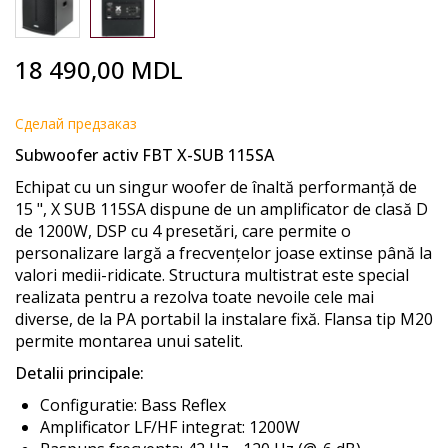
Skip
18 490,00 MDL
to
the
beginning
Cделай предзаказ
of
Subwoofer activ FBT X-SUB 115SA
the
images
Echipat cu un singur woofer de înaltă performanță de
gallery
15 ", X SUB 115SA dispune de un amplificator de clasă D
de 1200W, DSP cu 4 presetări, care permite o
personalizare largă a frecvențelor joase extinse până la
valori medii-ridicate. Structura multistrat este special
realizata pentru a rezolva toate nevoile cele mai
diverse, de la PA portabil la instalare fixă. Flansa tip M20
permite montarea unui satelit.
Detalii principale:
Configuratie: Bass Reflex
Amplificator LF/HF integrat: 1200W