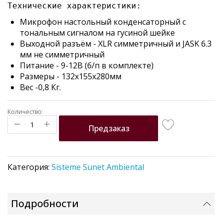
Технические характеристики:
the
images
Микрофон настольный конденсаторный с
gallery
тональным сигналом на гусиной шейке
Выходной разъём - XLR симметричный и JASK 6.3
мм не симметричный
Питание - 9-12В (б/п в комплекте)
Размеры - 132х155х280мм
Вес -0,8 Кг.
Количество:
Предзаказ
Категория:
Sisteme Sunet Ambiental
Подробности