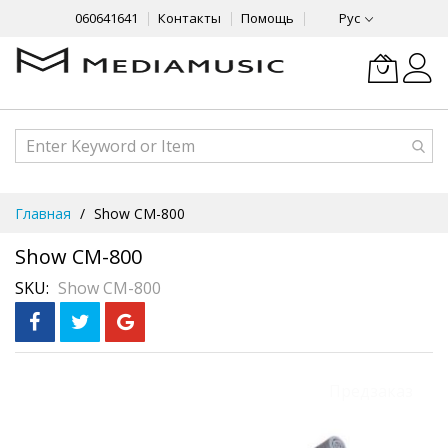
060641641
Контакты
Помощь
Рус
Skip
Главная
Show CM-800
to
Content
Show CM-800
SKU
Show CM-800
Skip
Предзаказ
to
the