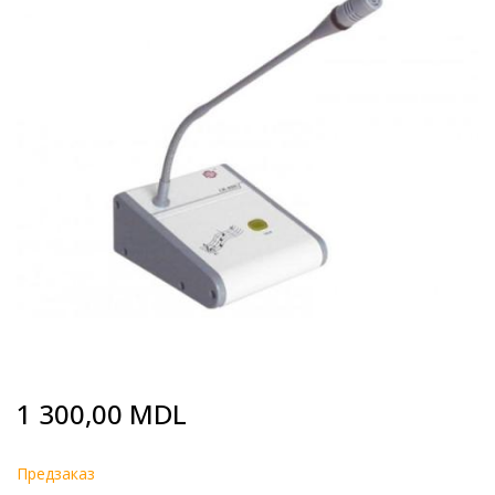
end
of
the
images
gallery
Skip
1 300,00 MDL
to
the
beginning
Предзаказ
of