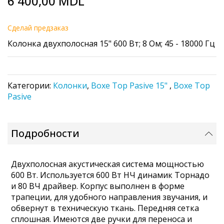
6 400,00 MDL
to
the
beginning
Cделай предзаказ
of
Колонка двухполосная 15" 600 Вт; 8 Ом; 45 - 18000 Гц
the
images
gallery
Категории:
Колонки
,
Boxe Top Pasive 15"
,
Boxe Top
Pasive
Подробности
Двухполосная акустическая система мощностью
600 Вт. Используется 600 Вт НЧ динамик Торнадо
и 80 ВЧ драйвер. Корпус выполнен в форме
трапеции, для удобного направления звучания, и
обвернут в техническую ткань. Передняя сетка
сплошная. Имеются две ручки для переноса и