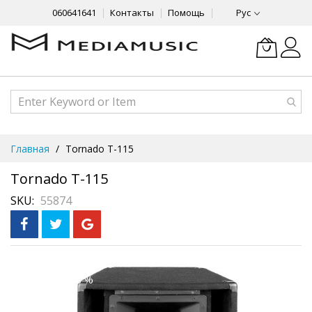
060641641
Контакты
Помощь
Рус
Skip
Главная
Tornado T-115
to
Content
Tornado T-115
SKU
55874
Skip
Рассрочка
3 месяца без %
to
the