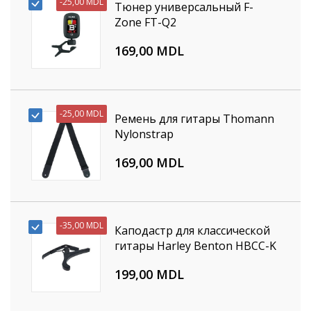
-
25,00 MDL
Тюнер универсальный F-
Zone FT-Q2
169,00 MDL
-
25,00 MDL
Ремень для гитары Thomann
Nylonstrap
169,00 MDL
-
35,00 MDL
Каподастр для классической
гитары Harley Benton HBCC-K
199,00 MDL