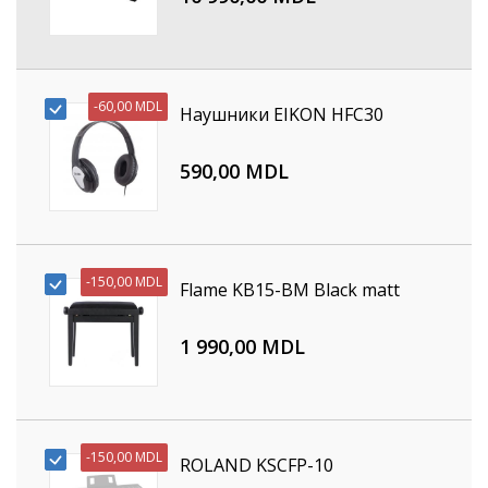
-
60,00 MDL
Наушники EIKON HFC30
590,00 MDL
-
150,00 MDL
Flame KB15-BM Black matt
1 990,00 MDL
-
150,00 MDL
ROLAND KSCFP-10