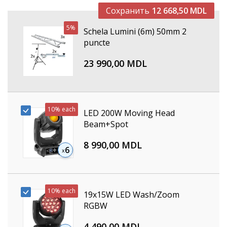
Сохранить
12 668,50 MDL
5%
Schela Lumini (6m) 50mm 2
puncte
23 990,00 MDL
10%
each
LED 200W Moving Head
Beam+Spot
8 990,00 MDL
6
10%
each
19x15W LED Wash/Zoom
RGBW
4 490,00 MDL