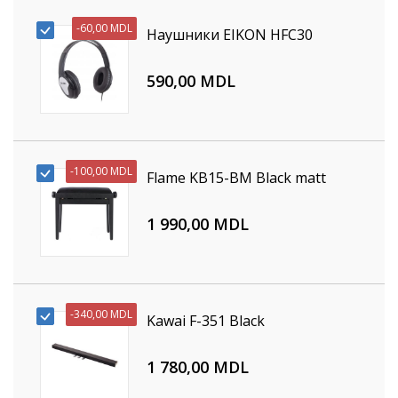
-
60,00 MDL
Наушники EIKON HFC30
590,00 MDL
-
100,00 MDL
Flame KB15-BM Black matt
1 990,00 MDL
-
340,00 MDL
Kawai F-351 Black
1 780,00 MDL