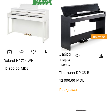
На складе
только 2 шт
Предзаказ
Забро
ниро
Roland HP704-WH
вать
46 900,00 MDL
Thomann DP-33 B
12 990,00 MDL
Предзаказ