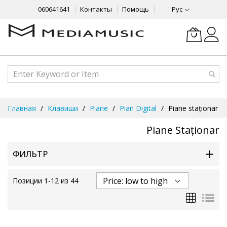
060641641
Контакты
Помощь
Рус
Skip
Главная
Клавиши
Piane
Pian Digital
Piane staționar
to
Content
Piane Staționar
ФИЛЬТР
Позиции
1
-
12
из
44
Сетка
Спи