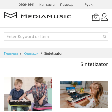
060641641
Контакты
Помощь
Рус
Skip
Главная
Клавиши
Sintetizator
to
Content
Sintetizator