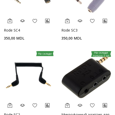
Rode SC4
Rode SC3
350,00 MDL
350,00 MDL
На складе
На складе
только 1 шт
Rode SC2
Микрофонный адаптер для