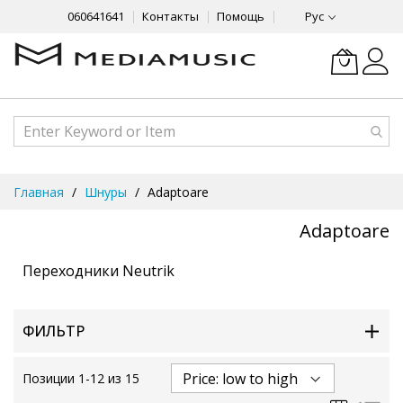
060641641
Контакты
Помощь
Рус
Skip
Главная
Шнуры
Adaptoare
to
Content
Adaptoare
Переходники Neutrik
ФИЛЬТР
Позиции
1
-
12
из
15
Сетка
Спи