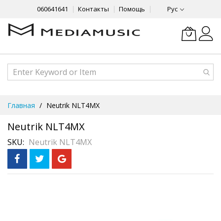
060641641
Контакты
Помощь
Рус
Skip
Главная
Neutrik NLT4MX
to
Content
Neutrik NLT4MX
SKU
Neutrik NLT4MX
Skip
Рассрочка
3 месяца без %
to
the