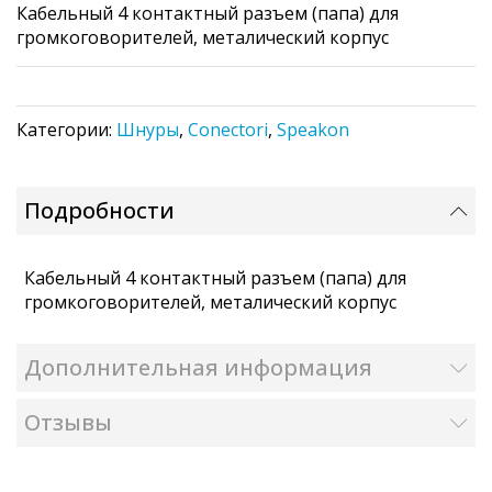
Кабельный 4 контактный разъем (папа) для
the
громкоговорителей, металический корпус
images
gallery
Категории:
Шнуры
,
Conectori
,
Speakon
Подробности
Кабельный 4 контактный разъем (папа) для
громкоговорителей, металический корпус
Дополнительная информация
Отзывы