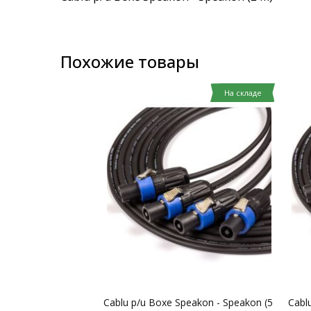
images
gallery
Похожие товары
На складе
Cablu p/u Boxe Speakon - Speakon (5
Cabl