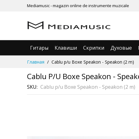
Mediamusic - magazin online de instrumente muzicale
Гитары
Клавиши
Скрипки
Духовые
Skip
Главная
Cablu p/u Boxe Speakon - Speakon (2 m)
to
Content
Cablu P/u Boxe Speakon - Speak
SKU
Cablu p/u Boxe Speakon - Speakon (2 m)
Skip
to
the
end
of
the