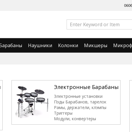
060
Барабаны
Наушники
Колонки
Микшеры
Микро
ы
Электронные Барабаны
Электронные установки
Пэды Барабанов, тарелок
Рамы, держатели, клэмпы
Триггеры
Модули, конвертеры