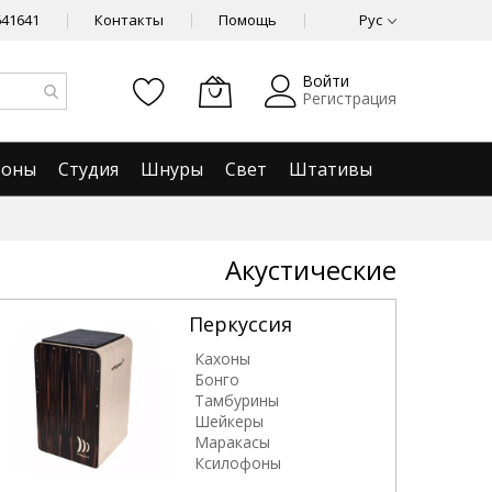
641641
Контакты
Помощь
Рус
Войти
Регистрация
фоны
Студия
Шнуры
Свет
Штативы
Акустические
Перкуссия
Кахоны
Бонго
Тамбурины
Шейкеры
Маракасы
Ксилофоны