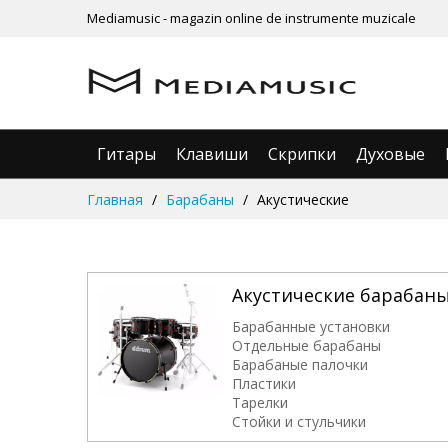
Mediamusic - magazin online de instrumente muzicale
Гитары
Клавиши
Скрипки
Духовые
Skip
Главная
Барабаны
Акустические
to
Content
Акустические барабан
Барабанные установки
Отдельные барабаны
Барабаные палочки
Пластики
Тарелки
Стойки и стульчики