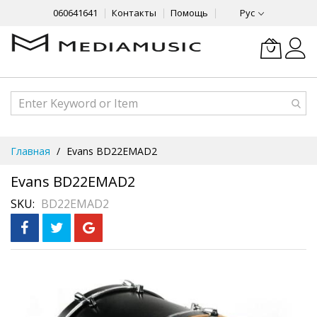
060641641
Контакты
Помощь
Рус
Skip
Главная
Evans BD22EMAD2
to
Content
Evans BD22EMAD2
SKU
BD22EMAD2
Skip
to
the