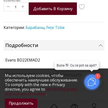
Количество:
Добавить В Корзину
Категории:
Барабаны
,
Fețe Tobe
Подробности
Evans BD22EMAD2
Дополнительная информация
Мы используем cookies, чтобы
1
обеспечить наилучшее обслуживание.
To comply with the new e-Privacy
Отзывы
directive, you agree to
the privacy policy
and our use of cookies
.
Продолжить