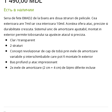
1 490,00 MDL
to
the
Есть в наличии
beginning
of
Seria de fete EMAD2 de la Evans are doua straruri de pelicule. Cea
the
exterioara are 7mil iar cea interioara 10mil. Acestea ofera atac, precizie si
images
durabilitate crescuta. Sistemul unic de amortizare ajustabil, montat in
gallery
exterior permite tobosarului sa ajusteze atacul si precizia.
Clar / transparent
2 straturi
Concept revoluționar de cap de tobă prin inele de amortizare
variabile și interschimbabile care pot fi montate în exterior
Bas profund și atac impresionant
2x inele de amortizare (2 cm + 4 cm) de lățimi diferite incluse