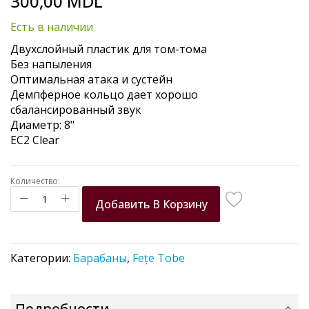
300,00 MDL
to
the
Есть в наличии
beginning
of
Двухслойный пластик для том-тома
the
Без напыления
images
Оптимальная атака и сустейн
gallery
Демпферное кольцо дает хорошо
сбалансированный звук
Диаметр: 8"
EC2 Clear
Количество:
Добавить В Корзину
Категории:
Барабаны
,
Fețe Tobe
Подробности