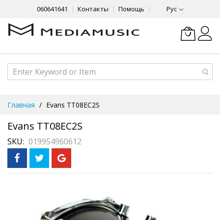
060641641
Контакты
Помощь
Рус
Skip
Главная
Evans TT08EC2S
to
Content
Evans TT08EC2S
SKU
019954960612
Skip
to
the