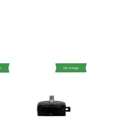
На складе
е