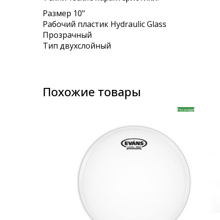
images
Размер 10"
gallery
Рабочий пластик Hydraulic Glass
Прозрачный
Тип двухслойный
Похожие товары
На складе