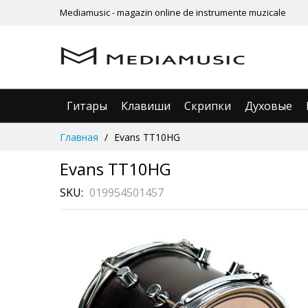
Mediamusic - magazin online de instrumente muzicale
Гитары
Клавиши
Скрипки
Духовые
Skip
Главная
Evans TT10HG
to
Content
Evans TT10HG
SKU
019954501457
Skip
to
the
end
of
the