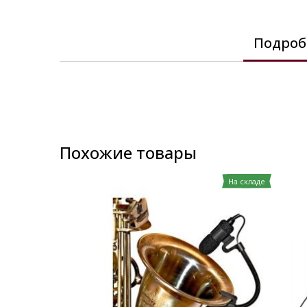
images
gallery
Подроб
Похожие товары
На складе