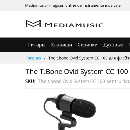
Mediamusic - magazin online de instrumente muzicale
Гитары
Клавиши
Скрипки
Духовые
Skip
Главная
The t.bone Ovid System CC 100 для флей
to
Content
The T.bone Ovid System CC 10
SKU
The t.bone Ovid System CC 100 pentru flaut
Skip
to
the
end
of
the