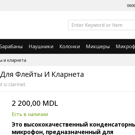
060
Барабаны
Наушники
Колонки
Микшеры
Микро
ты и кларнета
0 Для Флейты И Кларнета
 si clarinet
2 200,00 MDL
Есть в наличии
Это высококачественный конденсаторн
микрофон, предназначенный для