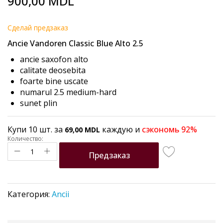
900,00 MDL
to
the
beginning
Cделай предзаказ
of
Ancie Vandoren Classic Blue Alto 2.5
the
images
ancie saxofon alto
gallery
calitate deosebita
foarte bine uscate
numarul 2.5 medium-hard
sunet plin
Купи 10 шт. за
каждую и
сэкономь
92
%
69,00 MDL
Количество:
Предзаказ
Категория:
Ancii