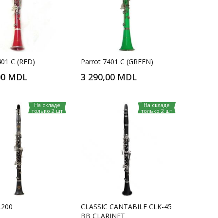
401 C (RED)
Parrot 7401 C (GREEN)
00 MDL
3 290,00 MDL
На складе
На складе
только 2 шт
только 2 шт
L200
CLASSIC CANTABILE CLK-45
BB CLARINET