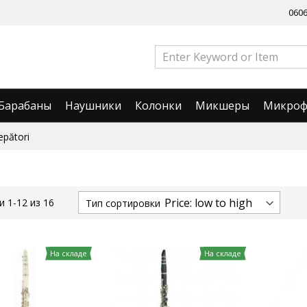
060
Барабаны
Наушники
Колонки
Микшеры
Микро
epători
ии
1
-
12
из
16
Тип сортировки
На складе
На складе