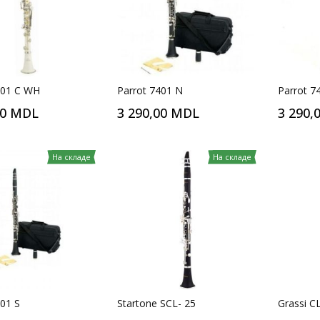
401 C WH
Parrot 7401 N
Parrot 7
00 MDL
3 290,00 MDL
3 290,
На складе
На складе
401 S
Startone SCL- 25
Grassi C