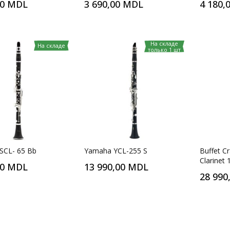
00 MDL
3 690,00 MDL
4 180,
На складе
На складе
только 1 шт
 SCL- 65 Bb
Yamaha YCL-255 S
Buffet C
Clarinet 
00 MDL
13 990,00 MDL
28 990