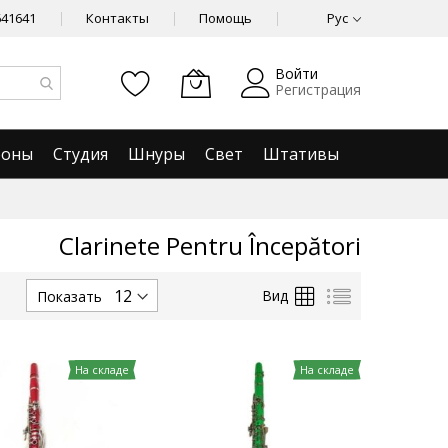
641641
Контакты
Помощь
Рус
Войти
Регистрация
фоны
Студия
Шнуры
Свет
Штативы
Clarinete Pentru Începători
Сетка
Список
Вид
Показать
На складе
На складе