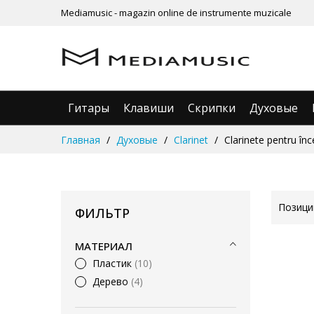
Mediamusic - magazin online de instrumente muzicale
Гитары
Клавиши
Скрипки
Духовые
Skip
Главная
Духовые
Clarinet
Clarinete pentru înc
to
Content
Позиц
ФИЛЬТР
МАТЕРИАЛ
Пластик
10
Дерево
4