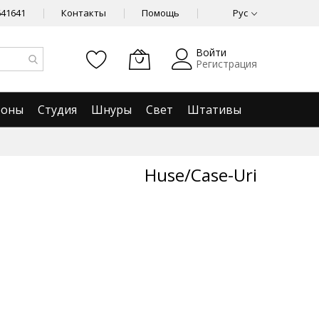
641641
Контакты
Помощь
Рус
Войти
Регистрация
фоны
Студия
Шнуры
Свет
Штативы
Huse/Case-Uri