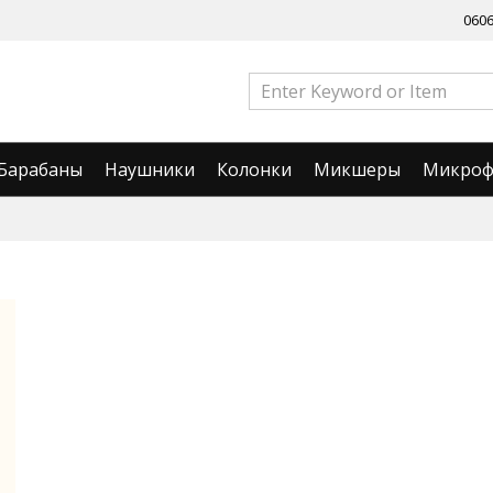
060
Барабаны
Наушники
Колонки
Микшеры
Микро