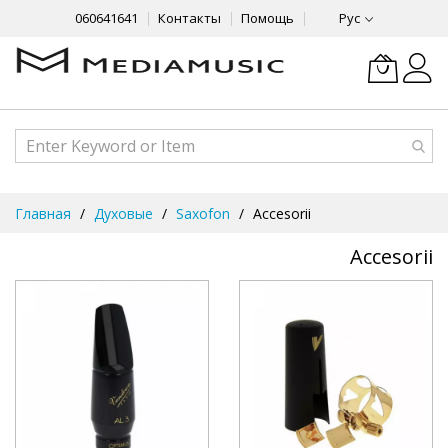
060641641
Контакты
Помощь
Рус
Skip
Главная
Духовые
Saxofon
Accesorii
to
Content
Accesorii