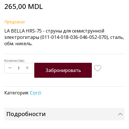
Skip
265,00 MDL
to
the
beginning
Предзаказ
of
LA BELLA HRS-75 - струны для семиструнной
the
электрогитары (011-014-018-036-046-052-070), сталь,
images
обм. никель.
gallery
Количество:
Забронировать
Категория:
Corzi
Подробности