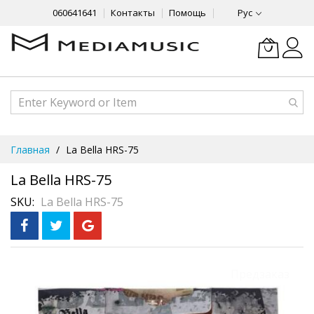
060641641
Контакты
Помощь
Рус
Skip
Главная
La Bella HRS-75
to
Content
La Bella HRS-75
SKU
La Bella HRS-75
Skip
Предзаказ
to
the