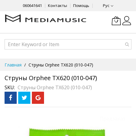
060641641
Контакты
Помощь
Рус
Skip
Главная
Струны Orphee TX620 (010-047)
to
Content
Струны Orphee TX620 (010-047)
SKU
Струны Orphee TX620 (010-047)
Skip
Предзаказ
to
the