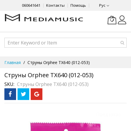
060641641
Контакты
Помощь
Рус
Skip
Главная
Струны Orphee TX640 (012-053)
to
Content
Струны Orphee TX640 (012-053)
SKU
Струны Orphee TX640 (012-053)
Skip
Предзаказ
to
the