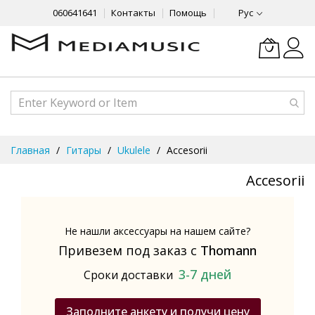
060641641
Контакты
Помощь
Рус
Skip
Главная
Гитары
Ukulele
Accesorii
to
Content
Accesorii
Не нашли аксессуары на нашем сайте?
Привезем под заказ с
Thomann
3-7 дней
Сроки доставки
Заполните анкету и получи цену