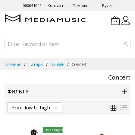
060641641
Контакты
Помощь
Рус
Skip
Главная
Гитары
Ukulele
Concert
to
Content
Concert
ФИЛЬТР
Сетка
Спи
На складе