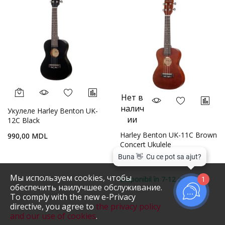
Нет в
налич
Укулеле Harley Benton UK-
ии
12C Black
Harley Benton UK-11C Brown
990,00 MDL
Concert Ukulele
890,00 MDL
Мы используем cookies, чтобы
Disponibil în 7-12 zile
1
обеспечить наилучшее обслуживание.
To comply with the new e-Privacy
directive, you agree to
the privacy policy
and our use of cookies
.