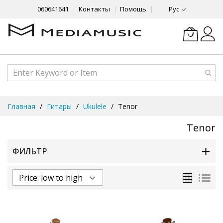
060641641
Контакты
Помощь
Рус
Skip
Главная
Гитары
Ukulele
Tenor
to
Content
Tenor
ФИЛЬТР
Сетка
Спи