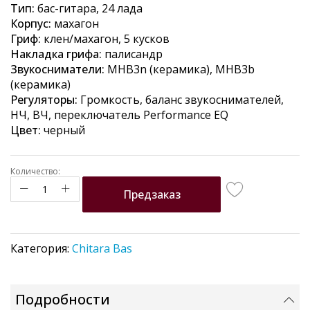
Тип:
бас-гитара, 24 лада
the
Корпус:
махагон
images
Гриф:
клен/махагон, 5 кусков
gallery
Накладка грифа:
палисандр
Звукосниматели:
MHB3n (керамика), MHB3b
(керамика)
Регуляторы:
Громкость, баланс звукоснимателей,
НЧ, ВЧ, переключатель Performance EQ
Цвет:
черный
Количество:
Предзаказ
Категория:
Chitara Bas
Подробности