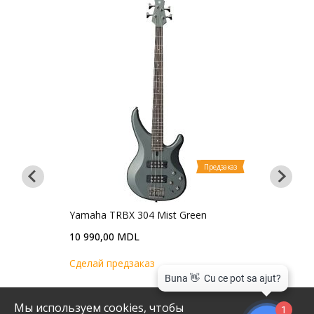
Предзаказ
дзаказ
Yamaha TRBX 304 Mist Green
10 990,00 MDL
bass
Ibanez U
Cделай предзаказ
(Mahogan
23 990,
Мы используем cookies, чтобы
1