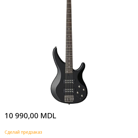
end
of
the
images
gallery
Skip
10 990,00 MDL
to
the
beginning
Cделай предзаказ
of