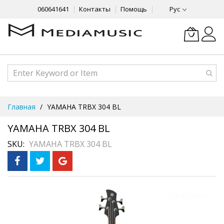
060641641
Контакты
Помощь
Рус
Skip
Главная
YAMAHA TRBX 304 BL
to
Content
YAMAHA TRBX 304 BL
SKU
YAMAHA TRBX 304 BL
Skip
Предзаказ
to
the