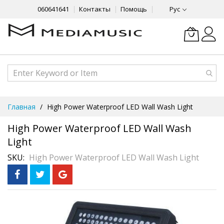
060641641
Контакты
Помощь
Рус
Skip
Главная
High Power Waterproof LED Wall Wash Light
to
Content
High Power Waterproof LED Wall Wash
Light
SKU
High Power Waterproof LED Wall Wash Light
Skip
to