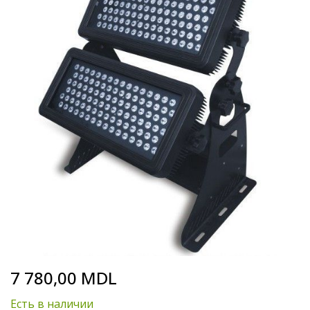
the
end
of
the
images
gallery
Skip
7 780,00 MDL
to
the
Есть в наличии
beginning