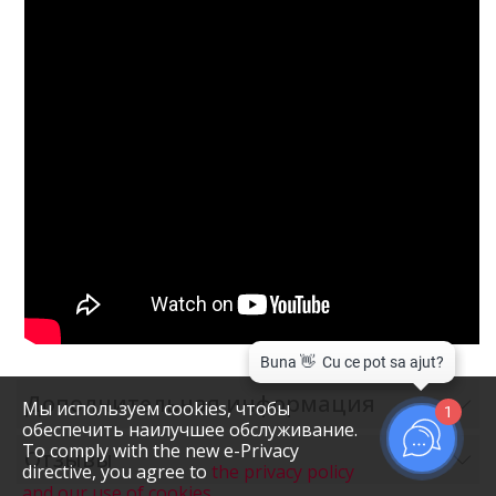
Дополнительная информация
Мы используем cookies, чтобы
1
обеспечить наилучшее обслуживание.
To comply with the new e-Privacy
Отзывы
directive, you agree to
the privacy policy
and our use of cookies
.