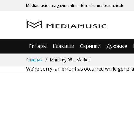
Mediamusic - magazin online de instrumente muzicale
Гитары
Клавиши
Скрипки
Духовые
Skip
Главная
Martfury 05 - Market
to
We're sorry, an error has occurred while generat
Content