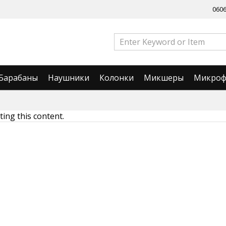
060
Барабаны
Наушники
Колонки
Микшеры
Микро
ing this content.