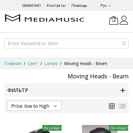
060641641
Контакты
Помощь
Рус
Skip
Главная
Свет
Lumini
Moving Heads - Beam
to
Content
Moving Heads - Beam
ФИЛЬТР
Сетка
Спи
На складе
На складе