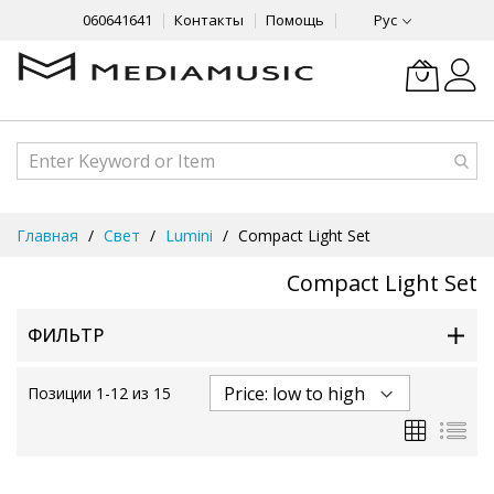
060641641
Контакты
Помощь
Рус
Skip
Главная
Свет
Lumini
Compact Light Set
to
Content
Compact Light Set
ФИЛЬТР
Позиции
1
-
12
из
15
Сетка
Спи