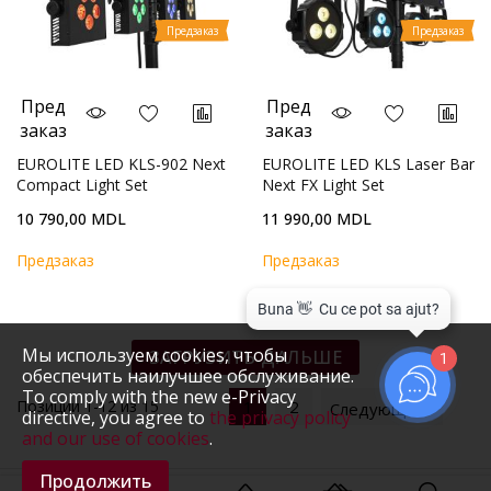
Предзаказ
Предзаказ
Пред
Пред
заказ
заказ
EUROLITE LED KLS-902 Next
EUROLITE LED KLS Laser Bar
Compact Light Set
Next FX Light Set
10 790,00 MDL
11 990,00 MDL
Предзаказ
Предзаказ
Мы используем cookies, чтобы
ЗАГРУЗИТЬ ДАЛЬШЕ
1
обеспечить наилучшее обслуживание.
To comply with the new e-Privacy
Позиции
1
-
12
из
15
1
2
Следующий
directive, you agree to
the privacy policy
and our use of cookies
.
Продолжить