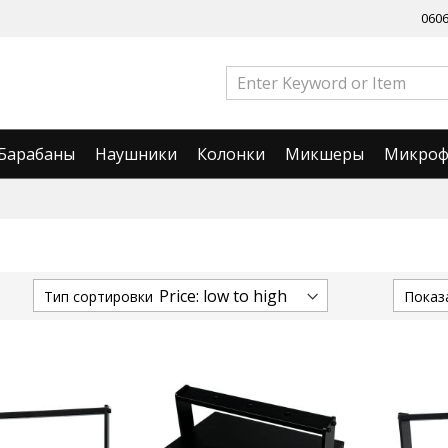
060
Барабаны
Наушники
Колонки
Микшеры
Микро
Тип сортировки
Показ