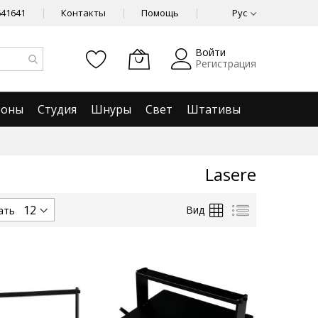
641641
Контакты
Помощь
Рус
Войти
Регистрация
фоны
Студия
Шнуры
Свет
Штативы
Lasere
Сетка
Список
Вид
ать