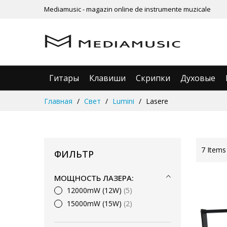
Mediamusic - magazin online de instrumente muzicale
Гитары
Клавиши
Скрипки
Духовые
Skip
Главная
Свет
Lumini
Lasere
to
Content
7
Items
ФИЛЬТР
МОЩНОСТЬ ЛАЗЕРА:
12000mW (12W)
5
15000mW (15W)
2