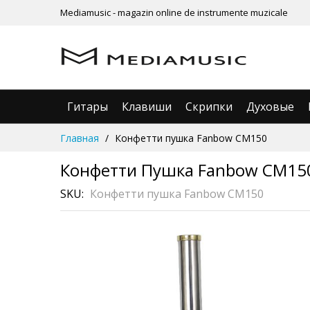
Mediamusic - magazin online de instrumente muzicale
Гитары
Клавиши
Скрипки
Духовые
Skip
Главная
Конфетти пушка Fanbow CM150
to
Content
Конфетти Пушка Fanbow CM15
SKU
Конфетти пушка Fanbow CM150
Skip
to
the
end
of
the