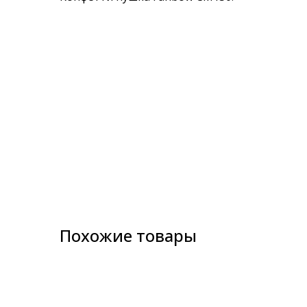
images
gallery
Похожие товары