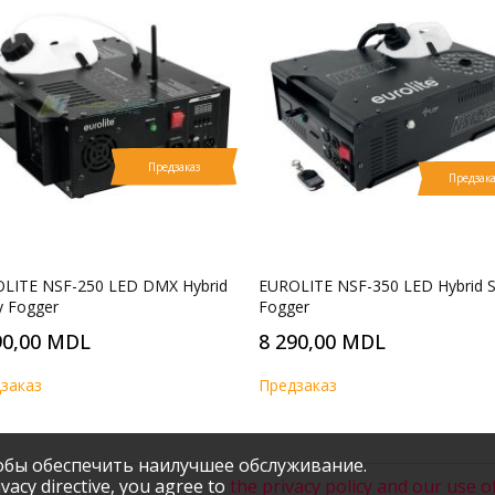
Предзаказ
Предзака
LITE NSF-250 LED DMX Hybrid
EUROLITE NSF-350 LED Hybrid S
y Fogger
Fogger
90,00 MDL
8 290,00 MDL
заказ
Предзаказ
тобы обеспечить наилучшее обслуживание.
vacy directive, you agree to
the privacy policy and our use o