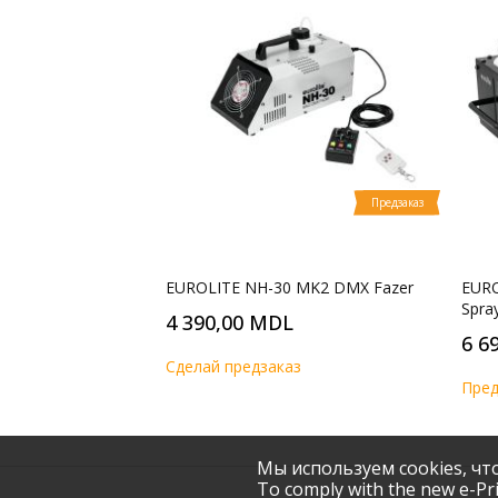
Предзаказ
EUROLITE NH-30 MK2 DMX Fazer
EURO
Spra
4 390,00 MDL
6 6
Cделай предзаказ
Пред
Мы используем cookies, ч
To comply with the new e-Pri