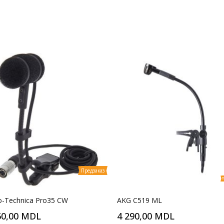
Предзаказ
П
o-Technica Pro35 CW
AKG C519 ML
50,00 MDL
4 290,00 MDL