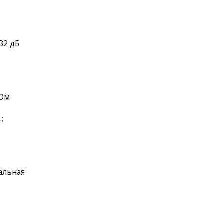
32 дБ
 Ом
;
альная