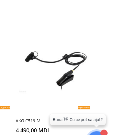
редзаказ
Предзаказ
AKG C519 M
4 490,00 MDL
1