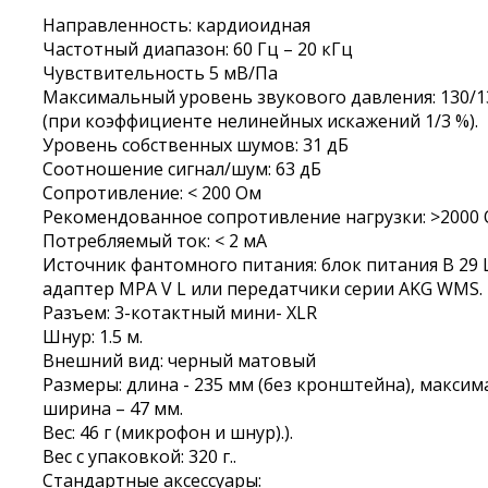
Направленность: кардиоидная
Частотный диапазон: 60 Гц – 20 кГц
Чувствительность 5 мВ/Па
Максимальный уровень звукового давления: 130/1
(при коэффициенте нелинейных искажений 1/3 %).
Уровень собственных шумов: 31 дБ
Соотношение сигнал/шум: 63 дБ
Сопротивление: < 200 Ом
Рекомендованное сопротивление нагрузки: >2000
Потребляемый ток: < 2 мА
Источник фантомного питания: блок питания B 29 L
адаптер MPA V L или передатчики серии AKG WMS.
Разъем: 3-котактный мини- XLR
Шнур: 1.5 м.
Внешний вид: черный матовый
Размеры: длина - 235 мм (без кронштейна), максим
ширина – 47 мм.
Вес: 46 г (микрофон и шнур).).
Вес с упаковкой: 320 г..
Стандартные аксессуары: