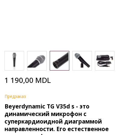
Skip
1 190,00 MDL
to
the
beginning
Предзаказ
of
Beyerdynamic TG V35d s - это
the
images
динамический микрофон с
gallery
суперкардиоидной диаграммой
направленности. Его естественное