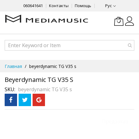
060641641
Контакты
Помощь
Рус
Skip
Главная
beyerdynamic TG V35 s
to
Content
Beyerdynamic TG V35 S
SKU
beyerdynamic TG V35 s
Skip
Предзаказ
to
the