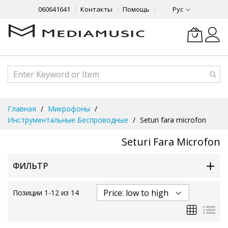
060641641
Контакты
Помощь
Рус
Skip
Главная
Микрофоны
to
Инструментальные Беспроводные
Seturi fara microfon
Content
Seturi Fara Microfon
ФИЛЬТР
Позиции
1
-
12
из
14
Сетка
Спи