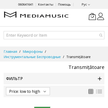
060641641
Контакты
Помощь
Рус
Skip
Главная
Микрофоны
to
Инструментальные Беспроводные
Transmițătoare
Content
Transmițătoare
ФИЛЬТР
Сетка
Спи