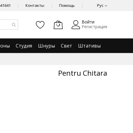
641641
Контакты
Помощь
Рус
Войти
Регистрация
фоны
Студия
Шнуры
Свет
Штативы
Pentru Chitara