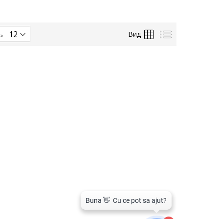
Сетка
Список
Вид
ь