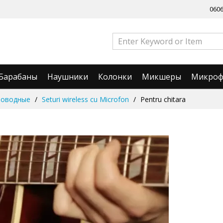
060
Барабаны
Наушники
Колонки
Микшеры
Микро
роводные
Seturi wireless cu Microfon
Pentru chitara