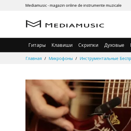
Mediamusic - magazin online de instrumente muzicale
Гитары
Клавиши
Скрипки
Духовые
Skip
Главная
Микрофоны
Инструментальные Бесп
to
Content