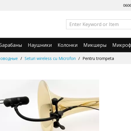
060
Барабаны
Наушники
Колонки
Микшеры
Микро
роводные
Seturi wireless cu Microfon
Pentru trompeta