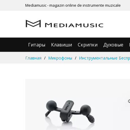
Mediamusic - magazin online de instrumente muzicale
Гитары
Клавиши
Скрипки
Духовые
Skip
Главная
Микрофоны
Инструментальные Бесп
to
Content