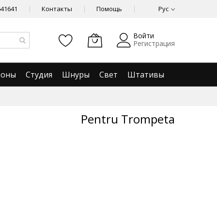
641641
Контакты
Помощь
Рус
Войти
Регистрация
фоны
Студия
Шнуры
Свет
Штативы
Pentru Trompeta