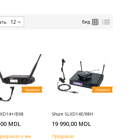
Сетка
Список
Вид
ать
Предзаказ
Предзаказ
LXD14+/B98
Shure SLXD14E/98H
,00 MDL
19 990,00 MDL
предзаказ и мы
Предзаказ