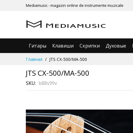
Mediamusic - magazin online de instrumente muzicale
Гитары
Клавиши
Скрипки
Духовые
Skip
Главная
JTS CX-500/MA-500
to
Content
JTS CX-500/MA-500
SKU
b88s99v
Skip
to
the
end
of
the