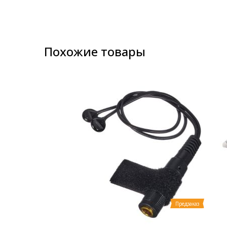
images
gallery
Похожие товары
Предзаказ