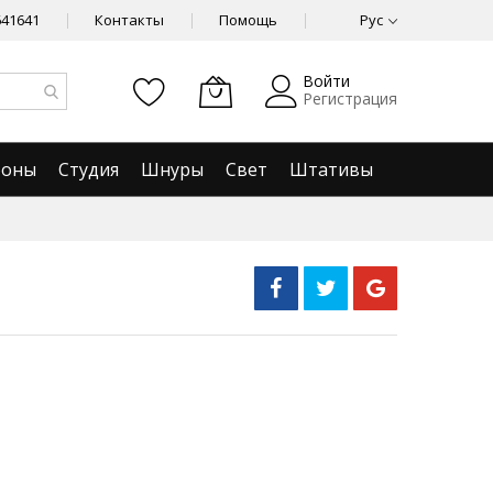
641641
Контакты
Помощь
Рус
Войти
Регистрация
фоны
Студия
Шнуры
Свет
Штативы