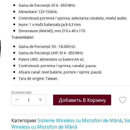
Gama de frecvență: 614 - 650 MHz.
Alimentare: 12V 150mA.
Controlează pornirea / oprirea, selectarea canalului, nivelul audio.
Ieșire: 1 x mufă balansata Jack 6,3 mm.
Dimensiune (WxHxD), mm 210 x 40 x 170
Transmitator:
Gama de frecvență: 50 - 18.000 Hz.
Gama de frecvență UHF: 614 - 650 MHz.
Putere UM3, alimentare cu baterii AA x2.
Controlează: pornirea / oprirea, canalul, pauza.
Afișare canal: nivel baterie, pornire / oprire, pauză.
Țara de origine: Taiwan.
Количество:
Добавить В Корзину
Категории:
Sisteme Wireless cu Microfon de Mână
,
Si
Wireless cu Microfon de Mână