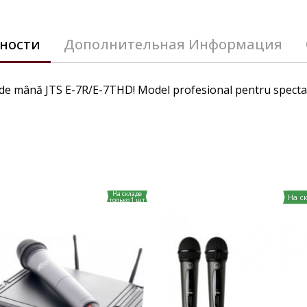
ности
Дополнительная Информация
de mână JTS E-7R/E-7THD! Model profesional pentru spectacole
На складе
На с
только 1 шт