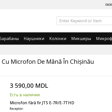
060
Барабаны
Наушники
Колонки
Микшеры
Микро
s Cu Microfon De Mână În Chișinău
3 590,00 MDL
Есть в наличии
Microfon fără fir JTS E-7R/E-7THD
Receptor: