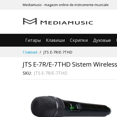
Mediamusic - magazin online de instrumente muzicale
Гитары
Клавиши
Скрипки
Духовые
Skip
Главная
JTS E-7R/E-7THD
to
Content
JTS E-7R/E-7THD Sistem Wireles
SKU
JTS E-7R/E-7THD
Skip
Рассрочка
3 месяца без %
to
the
end
of
the