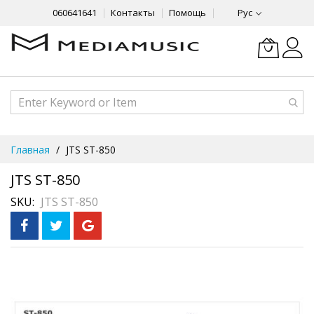
060641641
Контакты
Помощь
Рус
Skip
Главная
JTS ST-850
to
Content
JTS ST-850
SKU
JTS ST-850
Skip
to
the