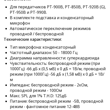
the
Для передатчиков PT-900B, PT-850B, PT-920B (G),
images
PT-950B и PT-990B.
gallery
В комплекте подставка и конденсаторный
микрофон
Автоматическое переключение режимов
проводной / беспроводной
Технические характеристики:
Тип микрофона: конденсаторный
Частотный диапазон: 50 - 18000 Гц
Диаграмма направленности: суперкардиоида
Чувствительность: беспроводной режим (при
1000Гц) -66 дБ х (0,5 мВ) х 0 дБ = 1В/м, проводной
режим (при 1000Гц) -56 дБ х (1,58 мВ) х 0 дБ = 1В/
м
Импеданс: беспроводной режим - 2кОм,
проводной режим - 100Ом
Макс. SPL для 1% T.H.D: 125дБ
Питание: беспроводной режим -5В, проводной
режим - фантомное питание 12-48В