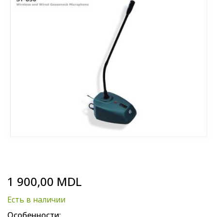
end
of
the
images
gallery
Skip
1 900,00 MDL
to
the
Есть в наличии
beginning
of
Особенности: