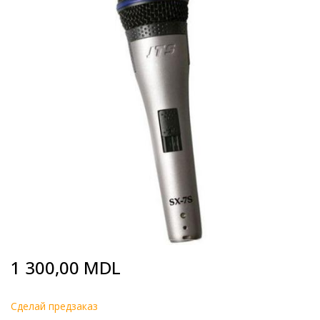
end
of
the
images
gallery
Skip
1 300,00 MDL
to
the
beginning
Cделай предзаказ
of