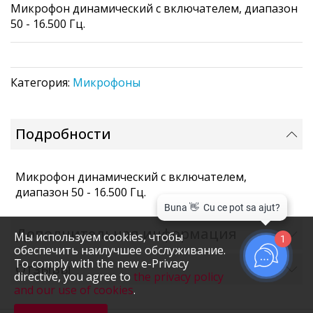
Микрофон динамический с включателем, диапазон
the
50 - 16.500 Гц.
images
gallery
Категория:
Микрофоны
Подробности
Микрофон динамический с включателем,
диапазон 50 - 16.500 Гц.
Дополнительная информация
Мы используем cookies, чтобы
1
обеспечить наилучшее обслуживание.
To comply with the new e-Privacy
Отзывы
directive, you agree to
the privacy policy
and our use of cookies
.