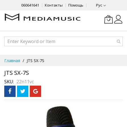
060641641
Контакты
Помощь
Рус
Skip
Главная
JTS SX-7S
to
Content
JTS SX-7S
SKU
22n11vc
Skip
Рассрочка
3 месяца без %
to
the