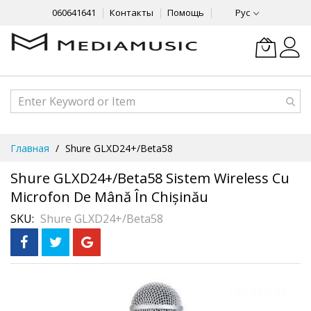
060641641
Контакты
Помощь
Рус
Skip
Главная
Shure GLXD24+/Beta58
to
Content
Shure GLXD24+/Beta58 Sistem Wireless Cu
Microfon De Mână În Chișinău
SKU
Shure GLXD24+/Beta58
Skip
Предзаказ
to