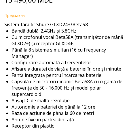
to
the
beginning
Предзаказ
of
Sistem fără fir Shure GLXD24+/Beta58
the
Bandă dublă: 2.4GHz și 5.8GHz
images
Cu microfonul vocal Beta58A (transmițător de mână
gallery
GLXD2+) și receptor GLXD4+.
Până la 8 sisteme simultan (16 cu Frequency
Manager)
Configurare automată a frecvențelor
Afișare a duratei de viață a bateriei în ore și minute
Fantă integrată pentru încărcarea bateriei
Capsulă de microfon dinamic Beta58A cu o gamă de
frecvențe de 50 - 16.000 Hz și model polar
supercardioid
Afișaj LC de înaltă rezoluție
Autonomie a bateriei de până la 12 ore
Raza de acțiune de până la 60 de metri
Antene fixe în partea din față
Receptor din plastic