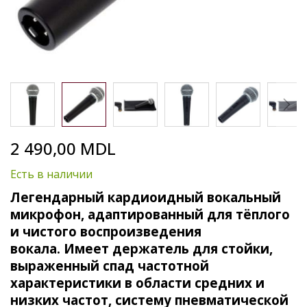
Skip
2 490,00 MDL
to
the
Есть в наличии
beginning
of
Легендарный кардиоидный вокальный
the
микрофон, адаптированный для тёплого
images
и чистого воспроизведения
gallery
вокала. Имеет держатель для стойки,
выраженный спад частотной
характеристики в области средних и
низких частот, систему пневматической