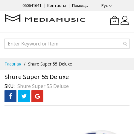
060641641
Контакты
Помощь
Рус
Skip
Главная
Shure Super 55 Deluxe
to
Content
Shure Super 55 Deluxe
SKU
Shure Super 55 Deluxe
Skip
На складе
to
только 1 шт
the