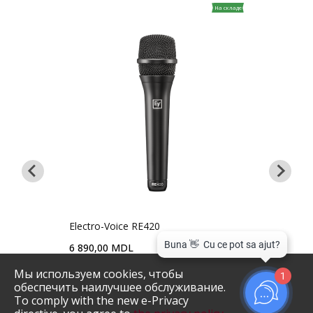
На складе
аказ
Electro-Voice RE420
Shur
6 890,00 MDL
7 49
M MKII
Мы используем cookies, чтобы
1
обеспечить наилучшее обслуживание.
To comply with the new e-Privacy