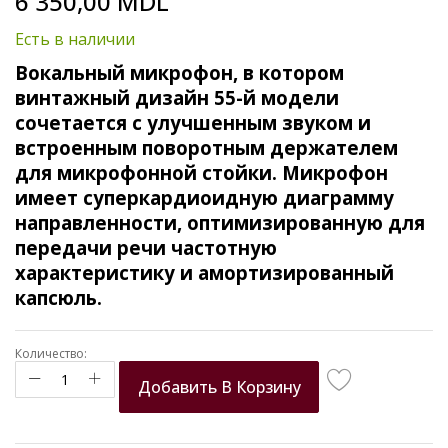
6 350,00 MDL
to
the
Есть в наличии
beginning
of
Вокальный микрофон, в котором
the
винтажный дизайн 55-й модели
images
сочетается с улучшенным звуком и
gallery
встроенным поворотным держателем
для микрофонной стойки. Микрофон
имеет суперкардиоидную диаграмму
направленности, оптимизированную для
передачи речи частотную
характеристику и амортизированный
капсюль.
Количество:
Добавить В Корзину